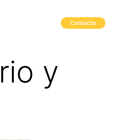
Contacto
estros viajeros
rio y