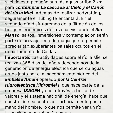
sí el río esta pequeño subirás aguas arriba 2 km
para
contemplar La cascada al Cielo y el Cañón
del río la Miel
. Además de realizar bodyrafting,
seguramente el Tubing te encantará. En el
segundo día disfrutaremos de la filtración de los
bosques endémicos de la zona, visitando el
Rio
Manso
, saltos, inmersiones y contemplación serán
parte de un viaje lleno de magia que te permite
apreciar tan exuberantes paisajes ocultos en el
departamento de Caldas.
Importante
:
Las actividades sobre el río la Miel se
realizan 365 días del año y dependemos de la
generación de energía eléctrica que se da aguas
arriba justo por el almacenamiento hídrico del
Embalse Amaní
operado
por la Central
Hidroeléctrica Hidromiel I
, que hace parte de la
empresa
ISAGEN
y que a través la bolsa de
valores y el sistema nacional de energía, hace que
nuestro río sea controlado artificialmente por la
mano del hombre, lo que nos permite ver un río
tranquilo y especial en Colombia.