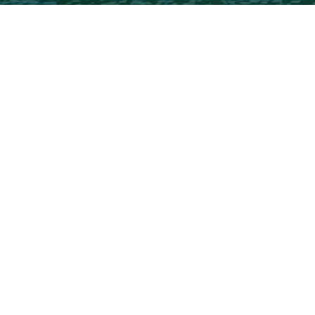
Ubicados en el centro del país en vías desde las
principales ciudades de Colombia (MANIZALES,
MEDELLÍN, BOGOTÁ, IBAGUÉ, PEREIRA) en un
promedio las 5 horas de viaje lograrás conectar con
un destino de clima cálido y exuberantes paisajes
como lo son el Río la Miel, el Embalse Amaní, el Río